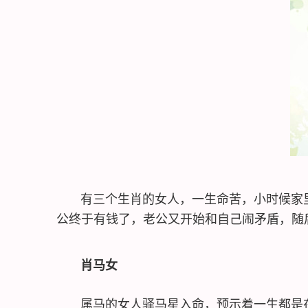
有三个生肖的女人，一生命苦，小时候家里
公终于有钱了，老公又开始和自己闹矛盾，随
肖马女
属马的女人驿马星入命，预示着一生都是在