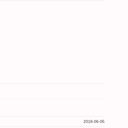
2018-06-05