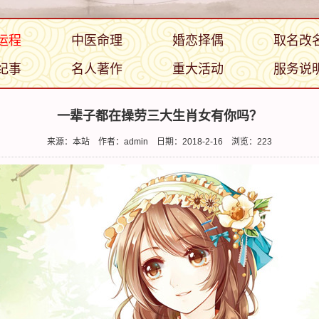
运程
中医命理
婚恋择偶
取名改
纪事
名人著作
重大活动
服务说
一辈子都在操劳三大生肖女有你吗？
来源：本站
作者：admin
日期：2018-2-16
浏览：
223