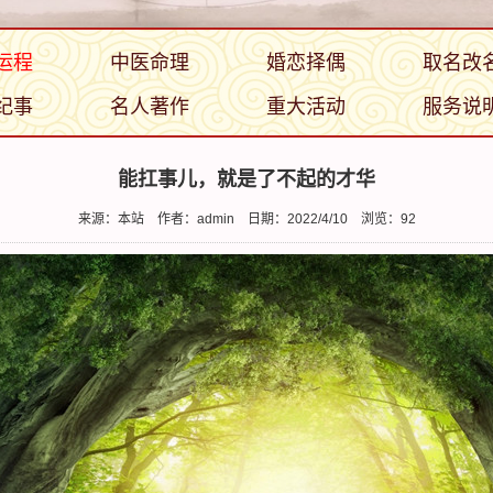
运程
中医命理
婚恋择偶
取名改
纪事
名人著作
重大活动
服务说
能扛事儿，就是了不起的才华
来源：本站
作者：admin
日期：2022/4/10
浏览：
92