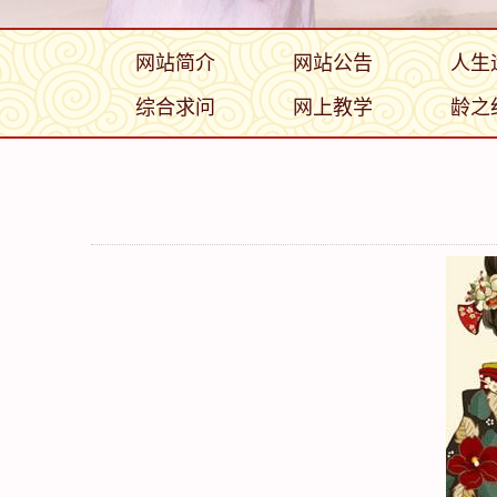
网站简介
网站公告
人生
综合求问
网上教学
龄之