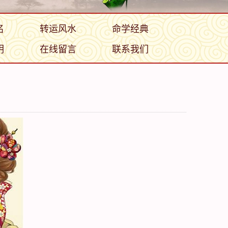
名
转运风水
命学经典
明
在线留言
联系我们