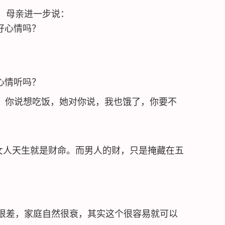
，母亲进一步说：
好心情吗？
心情听吗？
，你说想吃饭，她对你说，我也饿了，你要不
女人天生就是财命。而男人的财，只是掩藏在五
很差，家庭自然很衰，其实这个很容易就可以