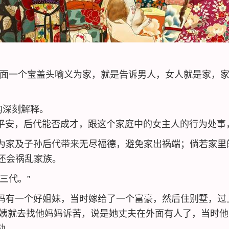
上面一个宝盖头喻义为家，就是告诉男人，女人就是家，
的深刻解释。
安，后代能否成才，跟这个家庭中的女主人的行为处事
家及子孙后代带来无尽福德，避免家出祸端；倘若家里
还会祸乱家族。
三代。”
有一个好姐妹，当时嫁给了一个富豪，然后住别墅，过
就去找他妈妈诉苦，说是她丈夫在外面有人了，当时他
轨。