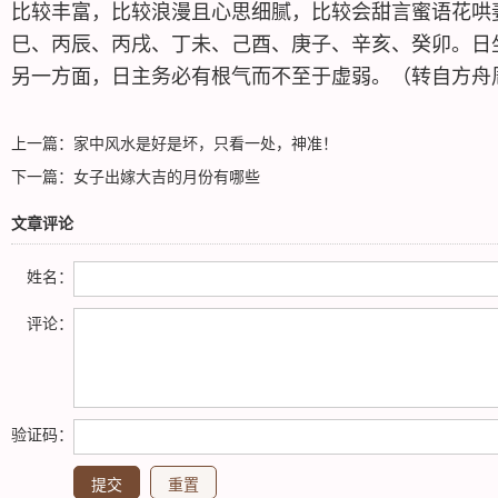
比较丰富，比较浪漫且心思细腻，比较会甜言蜜语花哄
巳、丙辰、丙戌、丁未、己酉、庚子、辛亥、癸卯。日
另一方面，日主务必有根气而不至于虚弱。（转自方舟
上一篇：
家中风水是好是坏，只看一处，神准！
下一篇：
女子出嫁大吉的月份有哪些
文章评论
姓名：
评论：
验证码：