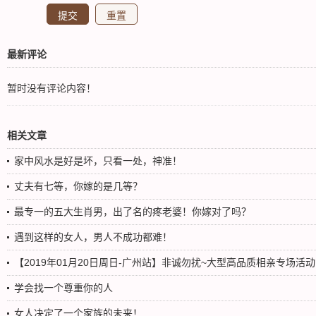
最新评论
暂时没有评论内容！
相关文章
家中风水是好是坏，只看一处，神准！
丈夫有七等，你嫁的是几等？
最专一的五大生肖男，出了名的疼老婆！你嫁对了吗？
遇到这样的女人，男人不成功都难！
【2019年01月20日周日-广州站】非诚勿扰~大型高品质相亲专场活动
学会找一个尊重你的人
女人决定了一个家族的未来！