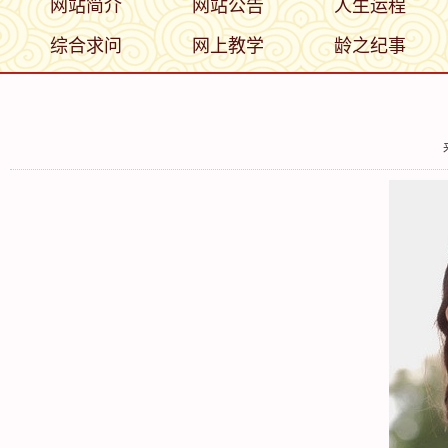
网站简介
网站公告
人生运程
综合求问
网上教学
龄之纪事