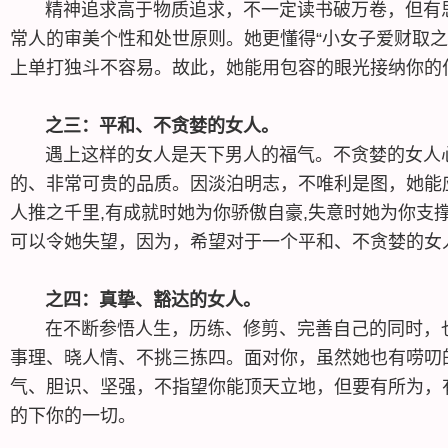
精神追求高于物质追求，不一定读书破万卷，但有思
常人的审美个性和处世原则。她更懂得“小女子爱财取
上单打独斗不容易。故此，她能用包容的眼光接纳你的付
之三：平和、不贪婪的女人。
遇上这样的女人是天下男人的福气。不贪婪的女人心
的、非常可贵的品质。因淡泊明志，不唯利是图，她能
人推之千里,有成就时她为你骄傲自豪,失意时她为你支
可以令她失望，因为，希望对于一个平和、不贪婪的女
之四：真挚、豁达的女人。
在不断参悟人生，历练、修剪、完善自己的同时，也
事理、晓人情、不挑三拣四。面对你，虽然她也有唠叨
气、胆识、坚强，不指望你能顶天立地，但要有所为，
的下你的一切。