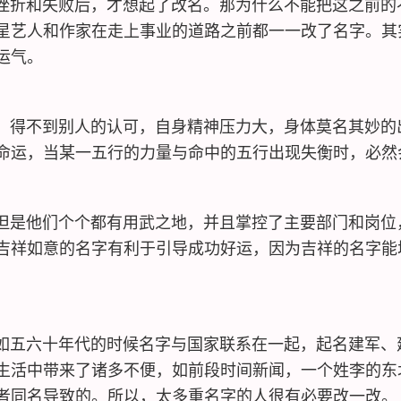
折和失败后，才想起了改名。那为什么不能把这之前的
星艺人和作家在走上事业的道路之前都一一改了名字。其
运气。
得不到别人的认可，自身精神压力大，身体莫名其妙的
命运，当某一五行的力量与命中的五行出现失衡时，必然
是他们个个都有用武之地，并且掌控了主要部门和岗位
吉祥如意的名字有利于引导成功好运，因为吉祥的名字能
五六十年代的时候名字与国家联系在一起，起名建军、
生活中带来了诸多不便，如前段时间新闻，一个姓李的东
者同名导致的。所以，太多重名字的人很有必要改一改。