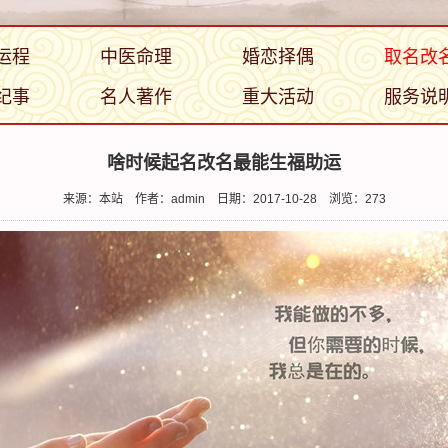
运程
中医命理
婚恋择偶
取名改
纪事
名人著作
重大活动
服务说
啥时候起名改名最能生福助运
来源：本站
作者：admin
日期：2017-10-28
浏览：
273