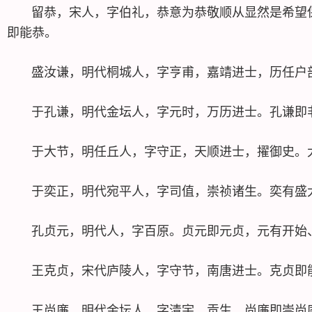
留恭，宋人，字伯礼，恭意为恭敬顺从显然是希望保
即能恭。
盛汝谦，明代桐城人，字亨甫，嘉靖进士，历任户部
于孔谦，明代金坛人，字元时，万历进士。孔谦即
于大节，明任丘人，字守正，天顺进士，擢御史。
于奕正，明代宛平人，字司值，崇祯诸生。奕有盛大
孔贞元，明代人，字百原。贞元即元贞，元有开始、
王克贞，宋代庐陵人，字守节，南唐进士。克贞即
王尚廉，明代金坛人，字清宇，贡生。尚廉即崇尚