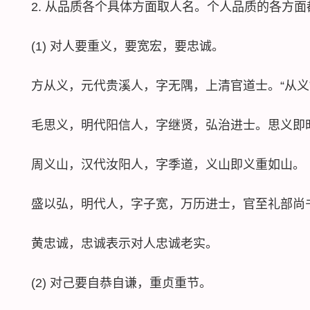
2. 从品质各个具体方面取人名。个人品质的各方面
(1) 对人要重义，要宽宏，要忠诚。
方从义，元代贵溪人，字无隅，上清官道士。“从义”
毛思义，明代阳信人，字继贤，弘治进士。思义即时
周义山，汉代汝阳人，字季道，义山即义重如山。
盛以弘，明代人，字子宽，万历进士，官至礼部尚书
黄忠诚，忠诚表示对人忠诚老实。
(2) 对己要自恭自谦，重贞重节。