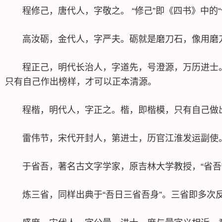
程修己，唐代人，字敬之。 “修己”即《四书》中的
高汝砺，金代人，字严夫。砺就是磨刀石，像用磨刀石
程正己，明代长治人，字道先，号澄源，万历进士。“
只有自己作出榜样，才可以正本清源。
程楷，明代人，字正之。楷，即楷模，只有自己做出
雷伟节，宋代开封人，第进士，历官江淮发运副使。
于省吾，著名古文字学家，原吉林大学教授，“省吾”出
炼三省，同样出典于“吾日三省吾身”。三省即多次