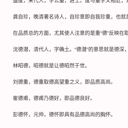
盛度，宋代人，字公量，进士。度与量字义相近，意
龚自珍，晚清著名诗人，自珍意即自我珍重，也就
在品质总的方面，尤其使人注意的是重“德”反映在取
沈德潜，清代人，字确土。“德潜”的意思就是德深
林昭德，昭德就是让德昭然于世。
刘德重，德重取德高望重之义，即品质高尚。
崔德甫，德甫乃德好，即品德良好。
彭德怀，元帅，德怀即具有品德高尚的胸怀。