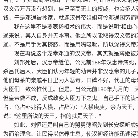
汉文帝万万没有想到，自己至高无上的权威，也会招人
钱，于是邓通被抄家，就连汉景帝姐姐可怜邓通困穷而
我在这里不是要表扬相术的伟大，而是说明“相由心生
通来说，其人自身并无本事。他之所以能取得汉文帝的
通，不是用手为其挤脓，而是用嘴吸吮。所以深得文帝
现在再说这个宠幸邓通的汉文帝，其实就是薄姬被刘
刘邦死后，汉惠帝继位。公元前188年汉惠帝病死，
杀吕氏后人，大臣们认为年轻的幼帝并非汉惠帝的儿子
他们母系的亲戚平日里为人恶毒，口碑不好，代王的母
大臣们一致公推代王。但是，当公元前180年九月的
但皇帝做不成，反成政变大臣刀下之鬼。自己手下的谋
占。龟占卦兆得大横，占辞为：“大横庚庚，余为天王，
说：“这里所说的天王，指的就是天子。”
如此，刘恒还是叫自己的舅舅薄昭先到长安探听虚实
为而治理念、让民得以休养生息，使汉初经济能迅速得到