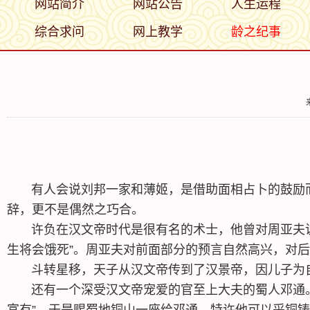
网站简介
网站公告
人生运程
综合求问
网上教学
龄之纪事
有人会说刘邦一家和薄姬，是借助面相占卜的鼓励而
辞，更不是偶然之巧合。
许负在汉文帝时代是很有名的术士，他曾对周亚夫说
生将会饿死”。周亚夫对前面部分的预言自然高兴，对
斗转星移，天子从汉文帝传到了汉景帝，因儿子为自
还有一个深受汉文帝宠爱的官至上大夫的蜀人邓通。
富有”。于是赐蜀地铜山一座给邓通，特许他可以采铜