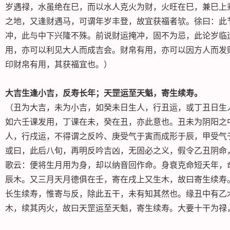
岁遇禄，水虽绝在巳，而以水人克火为财，火旺在巳，兼巳上
之地，又逢财遇马，可谓年岁丰登，故宜获福者欤。徐曰：此
冲，此与中下兴隆不殊。前说财运掩冲，固不为忌，此论岁临
用，亦可以利见大人而成吉会。财帛有用，亦可以因方人而发
印财帛有用，其获福宜也。）
大吉生逢小吉，反寿长年；天罡运至天魁，寄生续寿。
（丑为大吉，未为小吉，如癸未日生人，行丑运，或丁丑日生
如六壬课发用，丁课在未，癸在丑，亦此意也。丑未为阴阳之
人，行戌运，不得谓之反吟、庚受气于寅而成形于辰，甲受气
或曰，此后八旬，再明反吟吉凶，无固必之义，假令乙丑阴命
歌云：便将生月用为身，却以纳音回作命。身衰克命短夭年，
辰木。又三月天月德俱在壬，寄在戌上又生木，故曰寄生续寿
长生续寿，惟寄与反，除此五干，未有知其然也。缘丑中有乙
木，续其丙火，故曰天罡运至天魁，寄生续寿。大要十干为禄