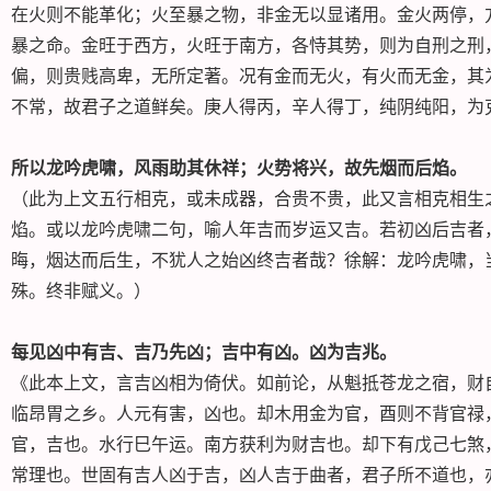
在火则不能革化；火至暴之物，非金无以显诸用。金火两停，
暴之命。金旺于西方，火旺于南方，各恃其势，则为自刑之刑
偏，则贵贱高卑，无所定著。况有金而无火，有火而无金，其
不常，故君子之道鲜矣。庚人得丙，辛人得丁，纯阴纯阳，为
所以龙吟虎啸，风雨助其休祥；火势将兴，故先烟而后焰。
（此为上文五行相克，或未成器，合贵不贵，此又言相克相生
焰。或以龙吟虎啸二句，喻人年吉而岁运又吉。若初凶后吉者
晦，烟达而后生，不犹人之始凶终吉者哉？徐解：龙吟虎啸，
殊。终非赋义。）
每见凶中有吉、吉乃先凶；吉中有凶。凶为吉兆。
《此本上文，言吉凶相为倚伏。如前论，从魁抵苍龙之宿，财
临昂胃之乡。人元有害，凶也。却木用金为官，酉则不背官禄
官，吉也。水行巳午运。南方获利为财吉也。却下有戊己七煞
常理也。世固有吉人凶于吉，凶人吉于曲者，君子所不道也，