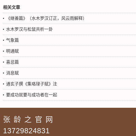
相关文章
《继善篇》（水木罗汉订正，风云雨解释）
水木罗汉与松鼠共析一卦
气象篇
明通赋
喜忌篇
消息赋
通玄子撰《集珞琭子赋》注
要成功就要与成功者在一起
张龄之官网
13729824831