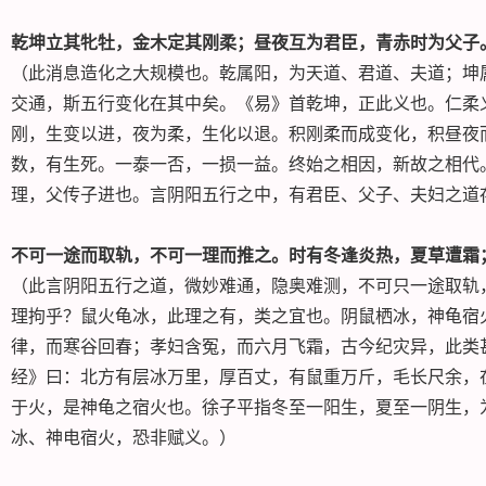
乾坤立其牝牡，金木定其刚柔；昼夜互为君臣，青赤时为父子
（此消息造化之大规模也。乾属阳，为天道、君道、夫道；坤
交通，斯五行变化在其中矣。《易》首乾坤，正此义也。仁柔
刚，生变以进，夜为柔，生化以退。积刚柔而成变化，积昼夜
数，有生死。一泰一否，一损一益。终始之相因，新故之相代
理，父传子进也。言阴阳五行之中，有君臣、父子、夫妇之道
不可一途而取轨，不可一理而推之。时有冬逢炎热，夏草遭霜
（此言阴阳五行之道，微妙难通，隐奥难测，不可只一途取轨
理拘乎？鼠火龟冰，此理之有，类之宜也。阴鼠栖冰，神龟宿
律，而寒谷回春；孝妇含冤，而六月飞霜，古今纪灾异，此类
经》曰：北方有层冰万里，厚百丈，有鼠重万斤，毛长尺余，
于火，是神龟之宿火也。徐子平指冬至一阳生，夏至一阴生，
冰、神电宿火，恐非赋义。）