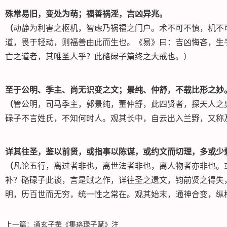
殊常易旧，变处为萌；福善祸淫，吉凶异兆
。
（
动静为利害之枢机，智虑乃祸福之门户。术不可不慎，机不
道，畏于轻动，则福善由此而生也。《易》曰：吉凶悔吝，生
亡之道者，其唯圣人乎？此硌碌子篇终之大戒也。）
至于公明、季主、尚无识变之文；景纯、仲舒，不载比形之妙
（
管公明，司马季主，郭景纯，董仲舒，此四贤者，探天人之
碌子不言姓氏，不知何时人。观其长中，自云出入兰野，又称
详其往圣，鉴以前贤，或指事以陈谋，或约文而切理，多或少
（
凡论五行，离过者非也，离世法者非也，离人物者亦非也。
补？硌碌子此谈，言是赋之作，详往圣之遗文，钧前贤之得失
明，历百世而无穷，统一性之常在。观其始末，通神合变，纵
上一篇：
通玄子撰《集珞琭子赋》注