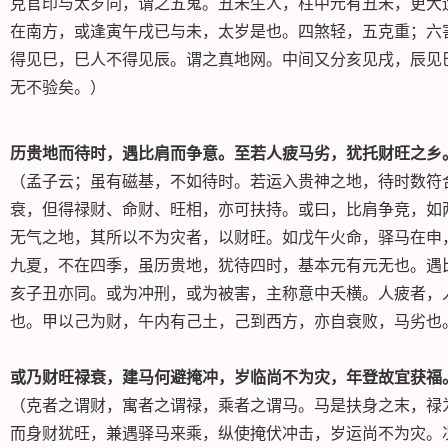
克官印与太岁同，谓之五鬼。丑未生人，柱中元有丑未，更大
在南方，或逢寅午戌已与未，太岁是也。四煞轻，五克重；六
得见巳，巳人不得见辰。谓之真地网。中间又分亥见戌，辰见
无不验矣。）
历贵地而待时，遇比肩而争意。至若人疲马劣，犹托财旺之乡
（孟子云；虽有磁基，不如待时。若运入贵神之地，待时数符
衰，但得禄财、命财、旺相，亦可扶持。或曰，比肩争竞，如
无气之地，其所以不为灾者，以财旺。如戊午火命，驿马在申
九夏，不在四季，虽历贵地，犹待四时，基本元有元无也。遇
亥子丑亦同。或为冲刑，或为被害，主称意中夭横。人疲者，
也。甲以己为财，午内有己土，己到西方，亦自衰败，马劣也
或乃财旺禄衰，建马何避掩冲，岁临尚不为灾，年登故宜获福
（克者之谓财，寓者之谓禄，乘者之谓马。马是扶身之末，禄
而身财犹旺，兼遇驿马来乘，纵使掩伏冲击，岁运尚不为灾。