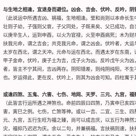
与生地之相逢，宜退身而避位。凶会、吉会、伏吟、反吟，阴
（此说运中所遇吉凶、祸福，生地相逢。莹和尚则以本命长生
壮则子幼，子强则父衰，子父同处，子既来矣、父已成功，自
以庚辛生人，运到申酉，以火为官禄，火至申酉病死；木为财
扶我元命，谓之吉会；共克我元命，谓之凶会。伏吟者，大运
太岁在西北，谓之天冲。元命与运在西北，而遇太岁在东南，
甲子金命，伏吟，庚子土为吉，戊子火为凶。反吟戊午火为凶
者，皆主不宁其间，吉凶两存。阴阳错差，则纯阴纯阳，不生
也。岁运得此，更在反、伏吟上，则其为凶会可知。四柱寓于
或逢四煞、五鬼、六害、七伤、地网、天罗、三元、九宫，福
（此皆言行运所遇之神煞也。命前四辰曰四煞，乃寅申已亥四
害，寅巳之例。七伤，亡煞等神。或以一吉、二宜、三生、四
元、九宫，五行生旺为福之臻，尚可以成吉庆，以五行为神然
灾，福抑乃迟迟为庆。余以二句，并兼祸福。言扶祸则速，扶