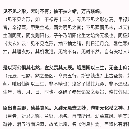
见不见之形，无时不有；抽不抽之绪，万古联绵。
（见不见之形，如十干禄寄十二支，有见不见之形存焉。甲禄
官，辛禄酉，甲受金鸡，酉为明见之官；不见酉而见未，以天
生则阴死，阴变则阳化，子午乃阴阳化生之始终无极也。阴极
《太玄》云：见不见之形，抽不抽之绪，则日迁月变，暑往寒
抽，其理玄妙，其机发泄，无物不有，无时不然，自有天地人
是以河公惧其七煞，宣父畏其元辰。峨眉阐以三生，无全士庶
（元辰、七煞，煞之最凶。命禀五行，斯患孰逃？上古圣贤，
萌。峨眉仙阐以三生，非不精也；鬼谷子播其九命，非不通也
生年、胎、月、日、时也。硌碌子参集诸家之要旨，略其偏见
臣出自兰野，幼慕真风。入肆无悬壶之妙，游衢无化杖之神。
（臣者，对君之称。兰野，地名。自叙所出。幼慕真风，则其
凝神，消五行而通道，故著此赋，名《消息》焉。盖造化有消