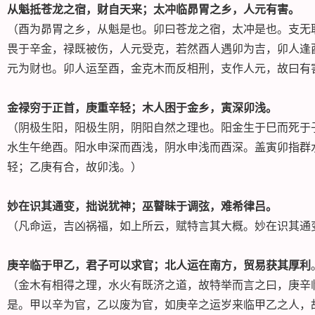
从魁抵苍龙之宿，财自天来；太冲临昴胃之乡，人元有害。
（酉为昴胃之乡，从魁是也。卯曰苍龙之宿，太冲是也。支无
畏于辛金，禄既被伤，人元受克，若然酉人遇卯为吉，卯人逢
元为财也。卯人运至酉，金克木而反相刑，支作人元，故曰有
金禄穷于正首，庚重辛轻；木人困于金乡，寅深卯浅。
（阴极生阳，阳极生阴，阴阳自然之理也。阳金生于巳而死于
水生午绝酉。阳水申深而酉浅，阴水申浅而酉深。盖寅卯指群
轻；乙庚有合，故卯浅。）
妙在识其通变，拙说犹神；巫瞽昧于调弦，难希律吕。
（凡命运，吉凶祸福，如上所云，赋特言其大概。妙在识其通
庚辛临于甲乙，君子可以求官；北人运在南方，贸易获其厚利
（金木有相得之理，水火有既济之道，故特举而言之曰，庚辛
是。甲以辛为官，乙以废为官，如庚辛之运岁来临甲乙之人，