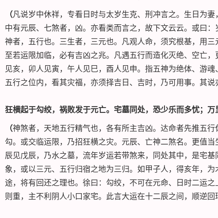
（
凡说岁中休祥，专看日时与太岁生克、刑冲言之。生日为妻
中有元辰、七煞者，凶。亦看类而言之，故下文云云。或曰：
神者，五行也。三生者，三元也。凡观人命，须究根基，用三
至若运限加临，必有吉凶之兆。凡遇五行而造化灭绝、空亡，
见亥，卯人见寅，午人见巳，酉人见申。指五神为绝体、游魂
五行之位内，看其灾福，亦须择吉日、吉时，乃可用事。其说
狂横起于勾绞，祸败发于元亡。宅墓同处，恐少乐而多忧；万
（
神煞者，天地五行精气也，各有所主吉凶。达命者先推五行
勾。或交临运限，乃招狂横之灾。元辰、亡神二煞名。更值当
辰见戊辰，乃水之墓，流年岁运若带煞来，同处其中，是宅基
象，或以三元、五行归宿之地为三归。如甲子人，得亥年，为
途，将有回还之理也。徐曰：勾绞，不可在元命、日时二运之
则重，主不利阴人小口家宅。此言大运在十二辰之间，顺逆回