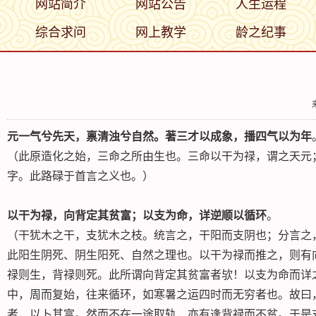
网站简介
网站公告
人生运程
综合求问
网上教学
龄之纪事
元一气兮先天，禀清浊兮自然。著三才以成象，播四气以为年
（此原造化之始，三命之所由生也。三命以干为禄，谓之天元
字。此路碌于首言之义也。）
以干为禄，向背定其贫富；以支为命，详逆顺以循环
。
（干犹木之干，支犹木之枝。统言之，干阳而支阴也；分言之
此阳生阴死、阴生阳死、自然之理也。以干为禄而推之，则有
禄则生，背禄则死。此所谓向背定其贫富者欤！以支为命而详
中，周而复始，往来循环，如寒暑之运四时而无穷者也。故曰
者，以卜其富。然而不在一途取轨，亦有逢背禄而不贫。于是