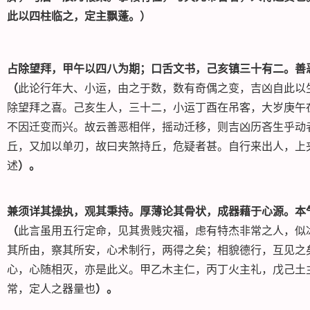
此以四柱临之，定主飘蓬。）
占除望拜，甲午以四八为期；口舌文书，己亥镇三十有二。善
（
此论行年大、小运，由之于数，数有奇偶之变，吉凶自此以
除望拜之喜。己亥生人，三十二，小运丁酉在吊客，大岁庚午
不因迁变而兴。故云善恶相伴，摇动迁移，则吉凶历吝生乎动
丘，又加以单刃，故曰夹煞持丘，危疑者甚。自行来出人，上
述
）。
兼须详其操执，观其秉持。厚薄论其骨状，成器藉于心源。本
（
此言虽用五行定命，见其贵贱灾福，虑有特杰非常之人，似
其所由，察其所安，心术制行，两得之矣；相貌德行，互见之
心，心随相灭，亦是此义。甲乙木主仁，丙丁火主礼，戊己土
常，定人之器量也
）。