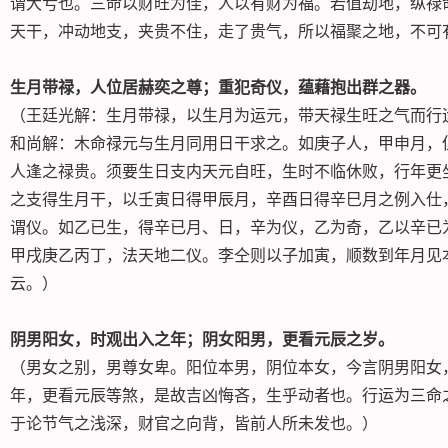
谓大亏也。三命以财旺为佳，人以有财为福。若值劫地，纵禄
天干，冲动地支，夹贵不住，走了贵气，所以福聚之地，不可
生月带禄，人位居赫奕之尊；重犯奇仪，蕴藉抱出群之器。
（王廷光解：生月带禄，以生月为运元，带天禄生旺之气而行
和尚解：木命禄元与生月同用日干求之。如庚子人，甲申月，
人逢之禄贵。须要生日支内天元自旺，生时不临休败，行年更
之支得生月干，以壬寅日得甲辰月，辛酉日得辛巳月之例入仕
谓仪。如乙已生，得辛已月、日，辛为仪，乙为奇，乙以辛已
甲戌庚乙丙丁，法天地二仪。李仝则以子加寅，顺数到年月见
云。）
阴男阳女，时观出入之年；阴女阳男，更看元辰之岁。
（男女之别，男尊女卑。阳位本男，阴位本女，今言阴男阳女
年，更看元辰等煞，是故吉凶悔吝，生乎动者也。行运为三命
于论节气之浅深，财官之向背，皆前人所未发也。）