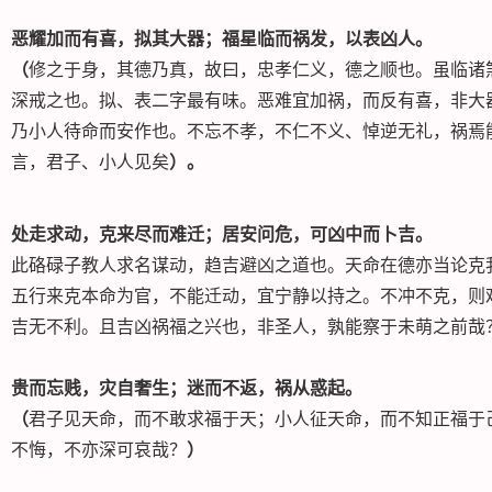
恶耀加而有喜，拟其大器；福星临而祸发，以表凶人
。
（
修之于身，其德乃真，故曰，忠孝仁义，德之顺也。虽临诸
深戒之也。拟、表二字最有味。恶难宜加祸，而反有喜，非大
乃小人待命而安作也。不忘不孝，不仁不义、悼逆无礼，祸焉
言，君子、小人见矣
）。
处走求动，克来尽而难迁；居安问危，可凶中而卜吉
。
此硌碌子教人求名谋动，趋吉避凶之道也。天命在德亦当论克
五行来克本命为官，不能迁动，宜宁静以持之。不冲不克，则
吉无不利。且吉凶祸福之兴也，非圣人，孰能察于未萌之前哉
贵而忘贱，灾自奢生；迷而不返，祸从惑起。
（
君子见天命，而不敢求福于天；小人征天命，而不知正福于
不悔，不亦深可哀哉？
）