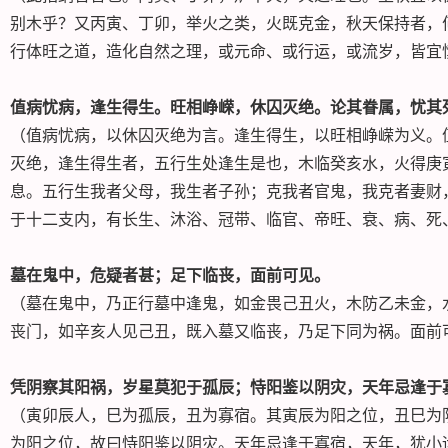
别木乎？又丙寅、丁卯，举火之类，火既克金，秋天保持者，
行体旺之道，造化自然之理，或元命、或行运，或流岁，皆宜
值病忧病，逢生得生。旺相峥嵘，休囚灭绝。论其眷属，忧其
（值病忧病，以休囚灭绝为言。逢生得生，以旺相峥嵘为义。
灭绝，逢生得生者，五行生处逢生是也，木临癸亥水，火得庚
息。五行生我者父母，我生者子孙；克我者官鬼，我克者妻财
于十二支内，有长生、沐浴、冠带、临官、帝旺、衰、病、死
墓在鬼中，危疑者甚；足下临丧，面前可见。
（墓在鬼中，乃正行墓中逢鬼，如金畏己丑火，木防乙未金，
丧门，如辛亥人见己丑，既入墓又临丧，乃足下同为祸。面前
凭阴察其阳祸，岁星莫犯于孤辰；恃阳鉴以阴灾，天年忌逢于
（寅卯辰人，巳为孤辰，丑为寡宿。其寅辰为阳之位，丑巳为
为阳之位，故曰恃阳鉴以阴灾。天年忌逢于寡宿，天年，犹小