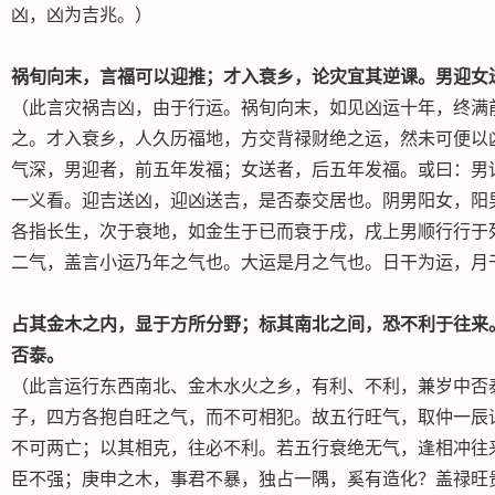
凶，凶为吉兆。）
祸旬向末，言福可以迎推；才入衰乡，论灾宜其逆课。男迎女
（此言灾祸吉凶，由于行运。祸旬向末，如见凶运十年，终满
之。才入衰乡，人久历福地，方交背禄财绝之运，然未可便以
气深，男迎者，前五年发福；女送者，后五年发福。或曰：男
一义看。迎吉送凶，迎凶送吉，是否泰交居也。阴男阳女，阳
各指长生，次于衰地，如金生于已而衰于戌，戌上男顺行行于
二气，盖言小运乃年之气也。大运是月之气也。日干为运，月
占其金木之内，显于方所分野；标其南北之间，恐不利于往来
否泰。
（此言运行东西南北、金木水火之乡，有利、不利，兼岁中否
子，四方各抱自旺之气，而不可相犯。故五行旺气，取仲一辰
不可两亡；以其相克，往必不利。若五行衰绝无气，逢相冲往
臣不强；庚申之木，事君不暴，独占一隅，奚有造化？盖禄旺