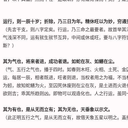
运行，则一辰十岁；折除，乃三日为年。精休旺以为妙，穷通
（先言干支，则八字定矣。行运，乃三命之最要者。故首举其
气浅深不同，运有就生就节互异，中间或休或旺，要与八字符
斯？）
其为气也，将来者进，成功者退。如蛇在灰、如鳝在尘。
（气、五行之气也，播于四时。如春则木旺、火相、土死、金
运，每居一辰，相者既进，旺者则退，当权者用之为福，不当
为蚓，故知蛇鳝为火，至囚死休废则在尘在灰，是土进而火退
欲则吉；乖其所趋则凶。即物可以观造化也。人之行运，虽同
其为有也，是从无而立有；其为无也，天垂象以示文。
（此正明五行之气，是从无而立有，故借天象五星以明之。盖