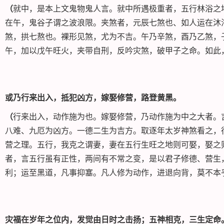
（
就中，是本上文鬼物鬼人言。就中所遇极重者，五行林浴之
在午，鬼谷子谓之波浪限。夹煞者，元辰七煞也、如人运在沐
煞，拱七熬也。裸形见煞，尤为不吉。午乃辛煞，酉乃乙煞，
午，加以戊午旺火，夹带自刑，反吟灾煞，破甲子之命。如此
或乃行来出入，抵犯凶方，嫁娶修营，路登黄黑。
（
行来出入，动作施为也。嫁娶修营，乃动作施为中之大者。
八难、九厄为凶方。一德二生为吉方。取逐年太岁神煞看之，
营之理。五行，我克之谓妻，妻在五行生旺之地则可娶，娶之
者，言五行虽有正性，两间有不常之变，是以君子修德、营生
利；运至黑道，凡事抑塞。凡人修为动作，进退向背，莫不本
灾福在岁年之位内，发觉由日时之击扬；五神相克，三生定命