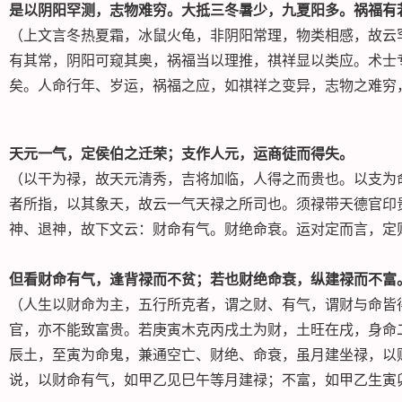
是以阴阳罕测，志物难穷。大抵三冬暑少，九夏阳多。祸福有
（上文言冬热夏霜，冰鼠火龟，非阴阳常理，物类相感，故云
有其常，阴阳可窥其奥，祸福当以理推，祺祥显以类应。术士
矣。人命行年、岁运，祸福之应，如祺祥之变异，志物之难穷
天元一气，定侯伯之迁荣；支作人元，运商徒而得失。
（以干为禄，故天元清秀，吉将加临，人得之而贵也。以支为
者所指，以其象天，故云一气天禄之所司也。须禄带天德官印
神、退神，故下文云：财命有气。财绝命衰。运对定而言，定
但看财命有气，逢背禄而不贫；若也财绝命衰，纵建禄而不富
（人生以财命为主，五行所克者，谓之财、有气，谓财与命皆
官，亦不能致富贵。若庚寅木克丙戌土为财，土旺在戌，身命
辰土，至寅为命鬼，兼通空亡、财绝、命衰，虽月建坐禄，以
说，以财命有气，如甲乙见巳午等月建禄；不富，如甲乙生寅