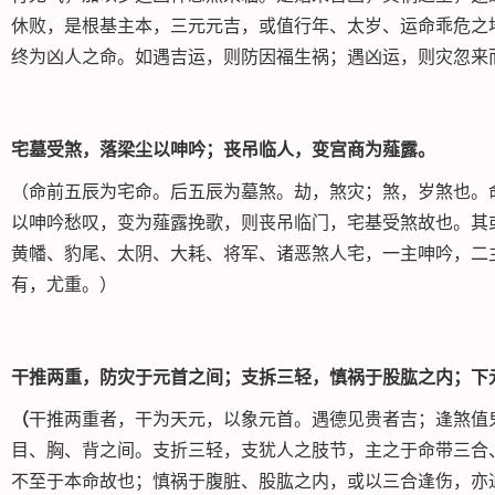
休败，是根基主本，三元元吉，或值行年、太岁、运命乖危之
终为凶人之命。如遇吉运，则防因福生祸；遇凶运，则灾忽来
宅
墓受煞，落梁尘以呻吟；丧吊临人，变宫商为薤露。
（命前五辰为宅命。后五辰为墓煞。劫，煞灾；煞，岁煞也。
以呻吟愁叹，变为薤露挽歌，则丧吊临门，宅基受煞故也。其
黄幡、豹尾、太阴、大耗、将军、诸恶煞人宅，一主呻吟，二
有，尤重。）
干推两重，防灾于元首之间；支拆三轻，慎祸于股肱之内；下
（
干推两重者，干为天元，以象元首。遇德见贵者吉；逢煞值
目、胸、背之间。支折三轻，支犹人之肢节，主之于命带三合
不至于本命故也；慎祸于腹脏、股肱之内，或以三合逢伤，亦