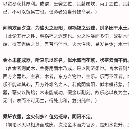
以贸易获其厚利。或谓，壬癸之位，其卦属坎，丙丁之位，其
已，不可以贸易言也。谈命者须当分禄命身。）
闻朝欢而夕泣，为盛火之炎阳；观祸福之迟速，则多因于水土
（此论五行之性，明祸福之迟速也。火之性暴而多伤，故钻木
端，得其迟缓之意，盖智与信也。火木性快，易发易休；水土
金本未能成器，听哀乐以难名，似木盛而花繁，状密云而不雨
（言金者则尚木，金得用而木乃成，是以刚济柔也。言木者则
西方之器也，主哀；木者，东方之物也，主乐。乐而不淫者，
乐不能动其心，乃方外难名之人。若偏阴偏阳，似木盛花繁，
器，藉火以陶熔；木未能成功，假金以削刻。故乐必以哀为主
无制，表而不可无生，得处比和，复归纯粹。）
乘轩衣冕，金火何多？位劣班卑，阴阳不定。
（前论水火以相济而成庆，次论金木而为官乡，是知水贵升，