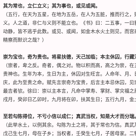
其为常也，立仁立义；其为事也，或见或闻。
（五行，在天为五星，在地为五岳，在人为五脏，推而行之，
义。人之道，非仁与义则不能立也。《书》曰：二五事，一曰
动静，皆不逃乎此数。或见、或闻，如金木水火土则见，而宫
精察而默识之哉？）
崇为宝也，奇为贵也。将星扶德，天己加临；本主休囚，行藏
（崇者，卑之反。奇者，偶之对。物以积而高，高之为崇，在
贵神也。生年为本，生日为主，休囚对生旺言。人命年、月、
庆，此为至贵之命。赋先言崇奇为宝贵，后言主本忌休囚，见
最吉者欤。徐曰：崇以主本言，凡命中掌寿、掌财、掌灾福之
戌月，癸卯日乙卯时，九月将在卯，扶其生日；五行九月，金
至若勾陈得位，不亏小信以成仁；真武当权，知是大才而分瑞
（此举水土，以例其余。勾陈为土之将，其于常也为信。真武
戊己生七月，母在子乡；当权者，壬癸生七月，子居母家。二