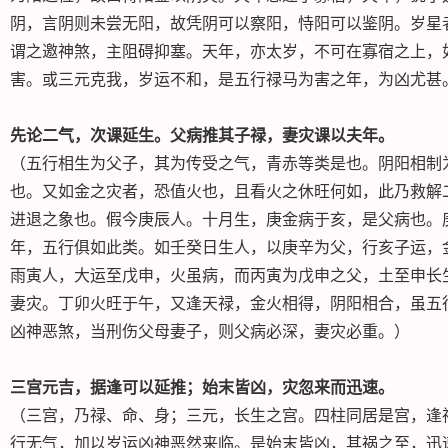
阴，言阴则未尝无阳，故凭阴可以察阳，恃阳可以鉴阴。岁星
谓之邀神煞，主阻碍抑塞。天年，亦太岁，不可在寡宿之上，
害。或三元克我，岁运不和，是五行禄马为害之年，为凶尤甚
先论二气，次课延生。父病推其子禄，妻灾课以夫年。
（五行相生为父子，其为传受之气，青赤等类是也。阴阳相制
也。又如金之灾者，恐值火也，且看火之休旺何如，此乃救解
进退之象也。假今庚辰人。十月生，庚金病于亥，是父病也。
年，五行俱如此类。如壬癸日生人，以庚辛为父，行亥子运，
雨寅人，大运至戊申，火虽病，而丙寅为戊申之父，土至申长
妻灾。丁卯火旺于午，又逢天禄，金火相得，阴阳相合，虽五
凶神恶煞，当刑伤父母妻子，则父病必深，妻灾必重。）
三宫元吉，据逢可以延推；始末皆凶，灾忽来而迅速。
（三宫，乃禄、命、身；三元，长生之宫。四柱同居是宫，逢
行无气，加以岁运凶神恶然来临。是始末皆凶，其祸之至，迅