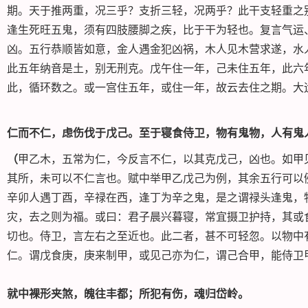
期。天于推两重，况三乎？支折三轻，况两乎？此干支轻重之
逢生死旺五鬼，须有四肢腰脚之疾，比于干为轻也。复言气运
凶。五行恭顺皆如意，金人遇金犯凶祸，木人见木营求遂，水
此五年纳音是土，别无刑克。戊午住一年，己未住五年，此六
此，循环数之。或一宫住五年，或住一年，故云去住之期。大
仁而不仁，虑伤伐于戊己。至于寝食侍卫，物有鬼物，人有鬼
（
甲乙木，五常为仁，今反言不仁，以其克戊己，凶也。如甲
其所，未可以不仁言也。赋中举甲乙戊己为例，其余五行可以
辛卯人遇丁酉，辛禄在西，逢丁为辛之鬼，是之谓禄头逢鬼，
灾，去之则为福。或曰：君子晨兴暮寝，常宜摄卫护持，其或
切也。侍卫，言左右之至近也。此二者，甚不可轻忽。以物中
仁。谓戊食庚，庚来制甲，或见己亦为仁，谓己合甲，能侍卫
就中裸形夹煞，魄往丰都；所犯有伤，魂归岱岭。