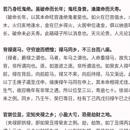
若乃身旺鬼绝。虽破命而长年；鬼旺身衰，逢建命而夭寿。
（破命长年，以其本命旺宫逢绝鬼者是也。如火在巳宫值水，
木，火归亥地逢水，金在巳乡得火，火居申位逢金，俱以纳音
长，破命未必夭寿。此硌碌子所以消息也。天元论贵，人元论
背禄逐马，守穷途而栖惶；禄马同乡，不三台而八座。
（禄者，爵禄之谓也。马者，车马之谓也。人命重禄马，故先
背，非所谓向也。逐，如激进之逐。非所谓追也。如癸亥人得
前，禄在背后，向前趁马，禄又不来，向后持禄，马又渐远，
以丁壬庚子遁至戊申，缘庚禄午马同在申上，其本命相得尤佳
生气，故应晚年有非常之遇，所以位至三公，寿逾七十。徐说
未之例。同乡，乃壬午、癸巳等日，柱有丁己丙戊归禄午巳之
官崇位显，定知夹禄之乡；小盈大亏，恐是劫财之地。
（夹禄即拱禄，即如癸丑得癸亥之例。劫，劫煞，如丁丑得丙