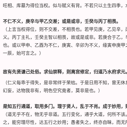
旺相、库墓为得位当权。似与赋义有背。不若只以土生四季，
不仁不义，庚辛与甲乙交差；或是或非，壬癸与丙丁相畏。
（上言当权得位，则不交差，不相畏也。若甲见庚，乙见辛，
义。丙丁主礼，壬癸主智以相畏，故或是或非。若庚合于乙，
也。或以甲申、乙酉为不仁，庚寅、辛卯为不义，缘寅申庚甲
一辰，始可言之。）
故有先贤谦己处俗。求仙崇释，则离宫修定，归道乃水府求元
（仁义每乖于得失，是非常绊于荣枯。于是日用不知，曾无休
幻妄，达物我非有，明色空究竟者，莫非是也。）
是知五行通道，取用多门。理于贤人，乱于不肖。成于妙用，
（道无乎不在，物无乎非道。五行变化，通乎大道，何所不该
之，能穷理尽性，达五行之妙用；愚者失之，终亦自昧，而无