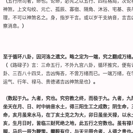
（
五行所司者，命也。论命，必先之以五行、四柱格局，次论
神煞，上文勾绞、元亡、孤辰、寡宿、隔角、沐浴、宅基、丧
理，不可以神煞名之。身，指岁干言。或以岁干支纳音，言吉
察消息。
）
至于循环八卦，因河洛之遗文。略之定为一端，究之翻成万绪
（
《路碌子》言：三命五行，不外九宫八卦，循环推究，便有
卦、三百八十四爻，吉凶悔吝，不啻万绪而已。一端万绪，在
运气、行年、禄马、贵德诸吉凶神煞是也
）。
（数起于九。九者，究也。究穷教之终，而极于九。九者，九
坐天在月、日、时中纳音水土，得三阳生工之成数；阴生命，
命，亥月虽来水马，在丁亥土克之为大，卯日虽坐天禄，以水
亥，生月日时，皆临三财死绝之地，此五行之穷数也。虽有禄
脚，马后一辰为鞭策。攀鞍有位，与天元带合者，人得之贵也