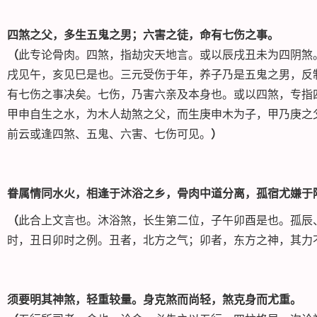
四煞之父，多生五鬼之男；六害之徒，命有七伤之事。
（
此专论骨肉。四煞，指劫灾天地言。或以辰戌丑未为四阴煞
戌见午，亥见巳是也。三元受伤于年，养子乃是五鬼之男，反
有七伤之事决矣。七伤，乃害六亲及本身也。或以四煞，专指
甲申自生之水，为木人劫煞之父，而生庚申木为子，甲乃庚之
前云或逢四煞、五鬼、六害、七伤可见。
）
眷属情同水火，相逢于沐浴之乡，骨肉中道分离，孤宿尤嫌于
（
此合上文言也。沐浴煞，长生第二位，子午卯酉是也。孤辰
时，丑日卯时之例。丑者，北方之气；卯者，东方之神，其力
须要明其神煞，轻重较量。身克煞而尚轻，煞克身而尤重。