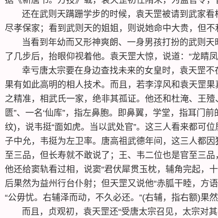
还在武则天蹒跚学步的时候，袁天罡被请到武家看相。
尽孝保家；看到武则天的姐姐，则说她命中大贵，但不
当看到年幼而又形神爽朗、一身男孩打扮的武则天时
了几步后，抬眼仰视着他。袁天罡大惊，说道：“龙睛凤
幸亏唐太宗要在身边查找未来的女皇时，袁天罡不在
果有如此高明的相人技术。而且，若李淳风和袁天罡果
之精准，相武氏一家，绝非其孤证。他还和杜淹、王殪、
匮”、一名‘仙库”，指左鼻胞。即鼻翼，学堂，指耳门前
纹)，说韦挺“面如虎。当以武处官”。这三人看来都可
子中允，韦挺为左卫率。唐高祖武德年间，这三人都因
至三品，但长寿就不敢说了；王、韦二位也是官至三品
他还给窦轨看过相，说窦“君伏犀贯玉枕，辅角完起，十
后果然为益州行台仆射；但天罡又说他“赤胍干睦，方
“公毋忧。右辅泽而动，不久必还。”(右辅，指右额)
而且，贞观初，袁天罡还“受唐太宗召见，太宗对其技