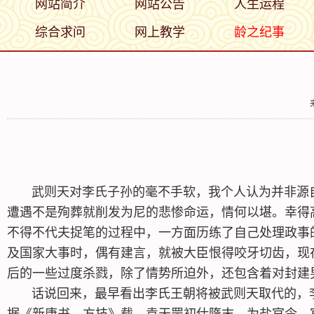
网站简介
网站公告
人生运程
综合求问
网上教学
龄之纪事
武则天对李氏子孙的毫不手软，我个人认为并非源自
遭遇不是殉葬就削发为尼的悲惨命运，情何以堪。幸得
不得不代夫捉笔的过程中，一方面历练了自己处理政事
及国家大事时，偶有建言，就被大臣恨得咬牙切齿，现
后的一些过度杀戮，除了情势所迫外，还包含着对封建
话说回来，最早看出李氏王朝将被武则天取代的，李
据《新唐书。方技》载，袁天罡初仕隋末，为盐官令，